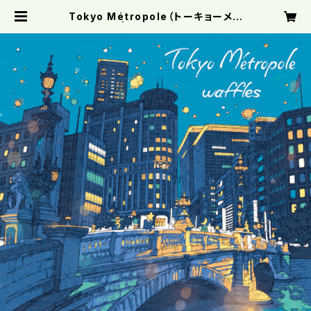
Tokyo Métropole（トーキョーメト
ロポール） | "waffles" official s
hop