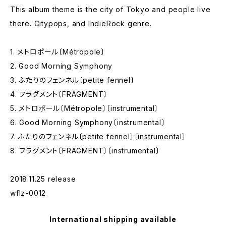
This album theme is the city of Tokyo and people live
there. Citypops, and IndieRock genre.
1. メトロポール〔Métropole〕
2. Good Morning Symphony
3. ふたりのフェンネル〔petite fennel〕
4. フラグメント〔FRAGMENT〕
5. メトロポール〔Métropole〕〔instrumental〕
6. Good Morning Symphony〔instrumental〕
7. ふたりのフェンネル〔petite fennel〕〔instrumental〕
8. フラグメント〔FRAGMENT〕〔instrumental〕
2018.11.25 release
wflz-0012
International shipping available